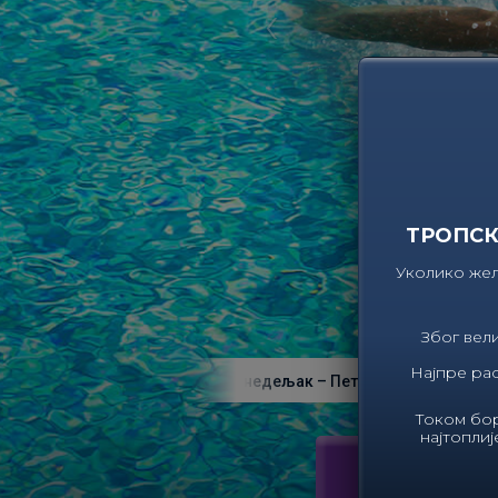
‹
ТРОПСК
Уколико жел
Због вел
Најпре рас
НО ВРЕМЕ ОБЈЕКТА : Понедељак – Петак 06.00 – 22.00 ; Субота –
Током бор
најтоплиј