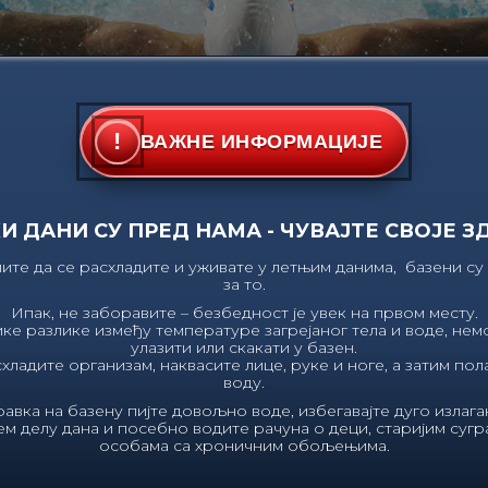
!
ВАЖНЕ ИНФОРМАЦИЈЕ
И ДАНИ СУ ПРЕД НАМА - ЧУВАЈТЕ СВОЈЕ З
ите да се расхладите и уживате у летњим данима, базени су
за то.
Ипак, не заборавите – безбедност је увек на првом месту.
ике разлике између температуре загрејаног тела и воде, немо
улазити или скакати у базен.
хладите организам, наквасите лице, руке и ноге, а затим пол
 Недеља 07.00 – 23.00
БЕСПЛАТНЕ ПЕРСОНАЛИЗОВАНЕ КАРТ
|
воду.
авка на базену пијте довољно воде, избегавајте дуго излага
ем делу дана и посебно водите рачуна о деци, старијим суг
особама са хроничним обољењима.
Расхладите се, уживајте у лету и чувајте своје здравље.