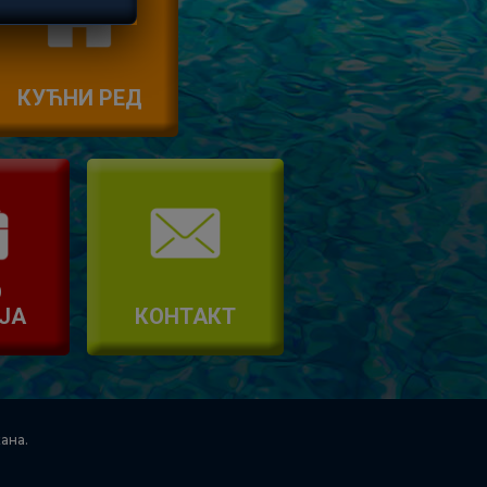
!
КУЋНИ РЕД
О
ЈА
КОНТАКТ
ана.