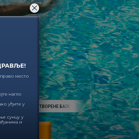
›
×
ДРАВЉЕ!
 право место
јте нагло
ако уђите у
ИЦЕ ЗА ОТВОРЕНЕ БАЗЕНЕ МОГУ СЕ КОРИСТИТИ СВАКОГА ДАНА О
ње сунцу у
рађанима и