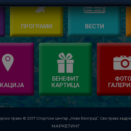
Желимо вам пријатан и безбедан боравак на нашим базенима
ПРОГРАМИ
ВЕСТИ
БЕНЕФИТ
ФОТ
КАЦИЈА
КАРТИЦА
ГАЛЕРИ
орско право © 2017 Спортски центар „Нови Београд“. Сва права задрж
МАРКЕТИНГ